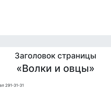
игация
илет
Отмены и переносы
Публичная оферта
Архив
Заголовок страницы
«Волки и овцы»
ел 291-31-31