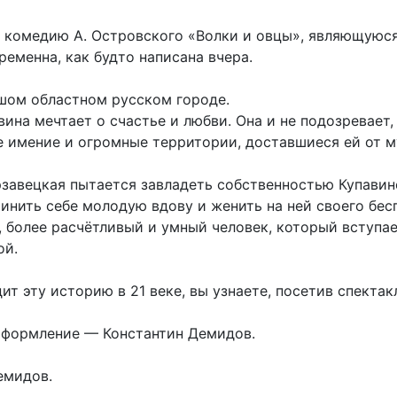
 комедию А. Островского «Волки и овцы», являющуюс
еменна, как будто написана вчера.
шом областном русском городе.
вина мечтает о счастье и любви. Она и не подозревает,
ее имение и огромные территории, доставшиеся ей от м
авецкая пытается завладеть собственностью Купавино
нить себе молодую вдову и женить на ней своего бесп
й, более расчётливый и умный человек, который вступ
ой.
ит эту историю в 21 веке, вы узнаете, посетив спектак
оформление — Константин Демидов.
емидов.