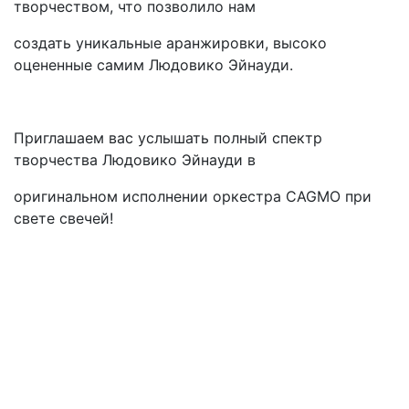
творчеством, что позволило нам
создать уникальные аранжировки, высоко
оцененные самим Людовико Эйнауди.
Приглашаем вас услышать полный спектр
творчества Людовико Эйнауди в
оригинальном исполнении оркестра CAGMO при
свете свечей!
Подвал
Архив
Афиша
Как купить билет
Отмены и переносы