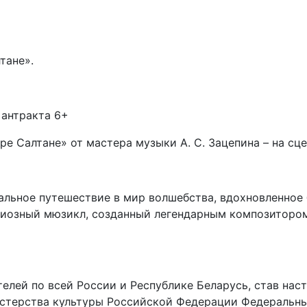
лтане».
 антракта 6+
ре Салтане» от мастера музыки А. С. Зацепина – на сце
альное путешествие в мир волшебства, вдохновленно
диозный мюзикл, созданный легендарным композиторо
телей по всей России и Республике Беларусь, став на
истерства культуры Российской Федерации Федераль