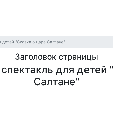
игация
илет
Отмены и переносы
Публичная оферта
Архив
 детей "Сказка о царе Салтане"
Заголовок страницы
спектакль для детей "
Салтане"