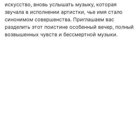
искусство, вновь услышать музыку, которая
звучала в исполнении артистки, чье имя стало
синонимом совершенства. Приглашаем вас
разделить этот поистине особенный вечер, полный
возвышенных чувств и бессмертной музыки.
Подвал
Архив
Афиша
Как купить билет
Отмены и переносы
Публичная оферта
Новости
Контакты