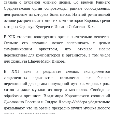
связана с духовной жизнью людей. Со времен Раннего
Средневековья орган сопровождал разные богослужения,
центральным из которых была месса. На этой религиозной
основе расцвел талант многих композиторов Европы, среди
которых Франсуа Куперен и Иоганн Себастьян Бах.
В
XIX
столетии конструкция органа значительно меняется.
Отныне его звучание может соперничать с целым
симфоническим оркестром, что открыло новые
перспективы для композиторов и органистов, в том числе
для француза Шарля-Мари Видора.
В
XXI
веке в результате смелых экспериментов
современных органистов появляется все больше
переложений для органа популярной музыки, мировых рок-
хитов и даже музыки из опер и мюзиклов. Свободные
обработки органиста Владимира Королевского сочинений
Джоаккино Россини и Эндрю Ллойда-Уэббера убедительно
доказывают, что на органе прекрасно звучит музыка любого