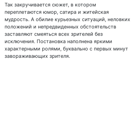
Так закручивается сюжет, в котором
переплетаются юмор, сатира и житейская
мудрость. А обилие курьезных ситуаций, неловких
положений и непредвиденных обстоятельств
заставляют смеяться всех зрителей без
исключения. Постановка наполнена яркими
характерными ролями, буквально с первых минут
завораживающих зрителя.
Подвал
Архив
Афиша
Как купить билет
Отмены и переносы
Публичная оферта