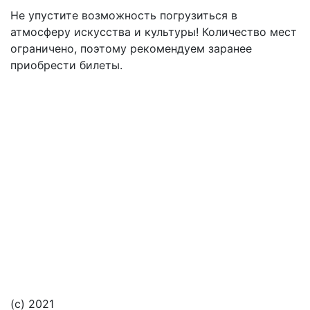
Не упустите возможность погрузиться в
атмосферу искусства и культуры! Количество мест
ограничено, поэтому рекомендуем заранее
приобрести билеты.
Подвал
Архив
Афиша
Как купить билет
Отмены и переносы
Публичная оферта
Новости
Контакты
(с) 2021