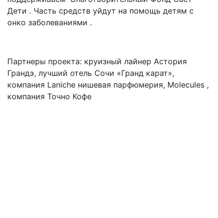
Дети . Часть средств уйдут на помощь детям с
онко заболеваниями .
Партнеры проекта: круизный лайнер Астория
Грандэ, лучший отель Сочи «Гранд карат»,
компания Laniche нишевая парфюмерия, Molecules ,
компания Точно Кофе
Подвал
Архив
Афиша
Как купить билет
Отмены и переносы